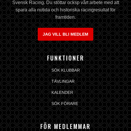
Svensk Racing. Du stöttar ocksp vårt arbete med att
spara alla nutida och historiska racingresultat för
framtiden.
JAG VILL BLI MEDLEM
FUNKTIONER
SÖK KLUBBAR
TÄVLINGAR
KALENDER
SÖK FÖRARE
FÖR MEDLEMMAR