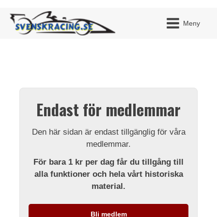
Meny
JAG H
MITT 
Endast för medlemmar
BLI ME
Den här sidan är endast tillgänglig för våra
medlemmar.
För bara 1 kr per dag får du tillgång till
alla funktioner och hela vårt historiska
material.
Bli medlem