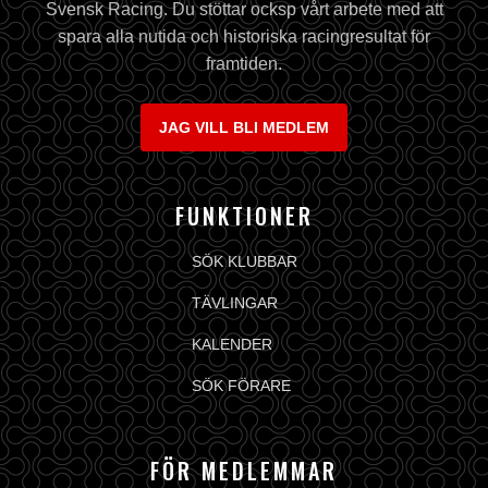
Svensk Racing. Du stöttar ocksp vårt arbete med att
spara alla nutida och historiska racingresultat för
framtiden.
JAG VILL BLI MEDLEM
FUNKTIONER
SÖK KLUBBAR
TÄVLINGAR
KALENDER
SÖK FÖRARE
FÖR MEDLEMMAR