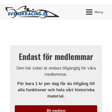
Meny
JAG H
MITT 
Endast för medlemmar
BLI ME
Den här sidan är endast tillgänglig för våra
medlemmar.
För bara 1 kr per dag får du tillgång till
alla funktioner och hela vårt historiska
material.
Bli medlem