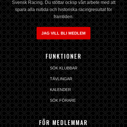
Svensk Racing. Du stöttar ocksp vårt arbete med att
spara alla nutida och historiska racingresultat för
framtiden.
JAG VILL BLI MEDLEM
FUNKTIONER
SÖK KLUBBAR
TÄVLINGAR
KALENDER
SÖK FÖRARE
FÖR MEDLEMMAR