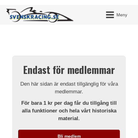
Meny
JAG H
MITT 
Endast för medlemmar
BLI ME
Den här sidan är endast tillgänglig för våra
medlemmar.
För bara 1 kr per dag får du tillgång till
alla funktioner och hela vårt historiska
material.
Bli medlem