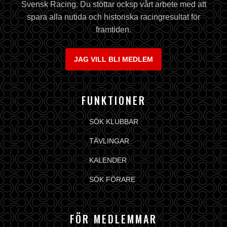
Svensk Racing. Du stöttar ocksp vårt arbete med att
spara alla nutida och historiska racingresultat för
framtiden.
JAG VILL BLI MEDLEM
FUNKTIONER
SÖK KLUBBAR
TÄVLINGAR
KALENDER
SÖK FÖRARE
FÖR MEDLEMMAR