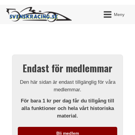
Meny
JAG H
MITT 
Endast för medlemmar
BLI ME
Den här sidan är endast tillgänglig för våra
medlemmar.
För bara 1 kr per dag får du tillgång till
alla funktioner och hela vårt historiska
material.
Bli medlem