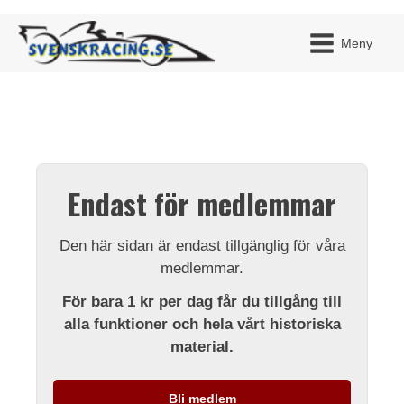
Meny
JAG H
MITT 
Endast för medlemmar
BLI ME
Den här sidan är endast tillgänglig för våra
medlemmar.
För bara 1 kr per dag får du tillgång till
alla funktioner och hela vårt historiska
material.
Bli medlem