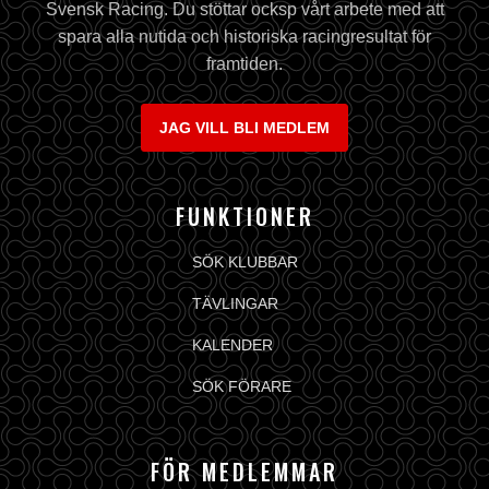
Svensk Racing. Du stöttar ocksp vårt arbete med att
spara alla nutida och historiska racingresultat för
framtiden.
JAG VILL BLI MEDLEM
FUNKTIONER
SÖK KLUBBAR
TÄVLINGAR
KALENDER
SÖK FÖRARE
FÖR MEDLEMMAR