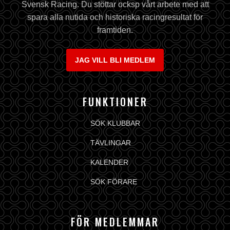
Svensk Racing. Du stöttar ocksp vårt arbete med att
spara alla nutida och historiska racingresultat för
framtiden.
JAG VILL BLI MEDLEM
FUNKTIONER
SÖK KLUBBAR
TÄVLINGAR
KALENDER
SÖK FÖRARE
FÖR MEDLEMMAR