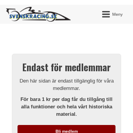
Meny
JAG H
MITT 
Endast för medlemmar
BLI ME
Den här sidan är endast tillgänglig för våra
medlemmar.
För bara 1 kr per dag får du tillgång till
alla funktioner och hela vårt historiska
material.
Bli medlem