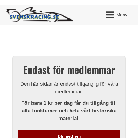
Meny
JAG H
MITT 
Endast för medlemmar
BLI ME
Den här sidan är endast tillgänglig för våra
medlemmar.
För bara 1 kr per dag får du tillgång till
alla funktioner och hela vårt historiska
material.
Bli medlem