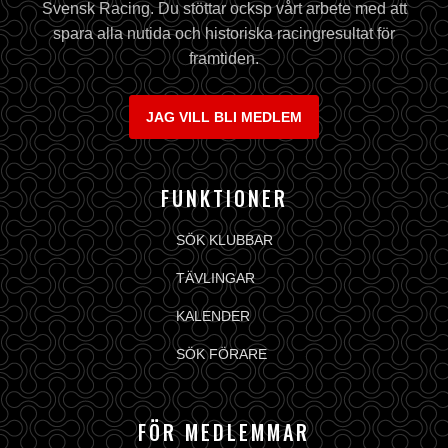
Svensk Racing. Du stöttar ocksp vårt arbete med att
spara alla nutida och historiska racingresultat för
framtiden.
JAG VILL BLI MEDLEM
FUNKTIONER
SÖK KLUBBAR
TÄVLINGAR
KALENDER
SÖK FÖRARE
FÖR MEDLEMMAR