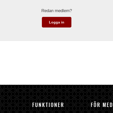
Redan medlem?
Logga in
FUNKTIONER
FÖR ME