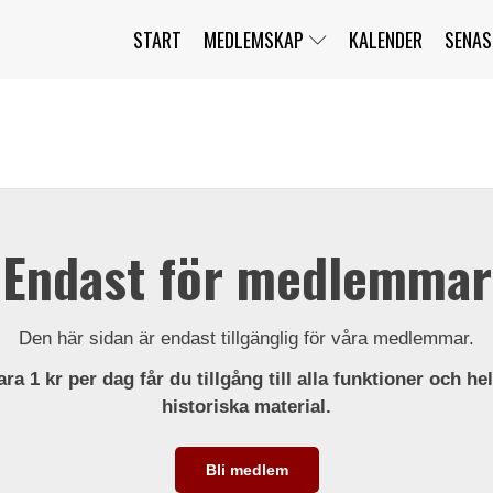
START
MEDLEMSKAP
KALENDER
SENAS
JAG HAR GLÖMT MITT LÖSENORD
MITT KONTO
BLI MEDLEM
Endast för medlemmar
Den här sidan är endast tillgänglig för våra medlemmar.
ra 1 kr per dag får du tillgång till alla funktioner och he
historiska material.
Bli medlem