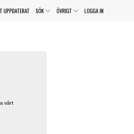
T UPPDATERAT
SÖK
ÖVRIGT
LOGGA IN
SERIER
BANOR
KLASSER
KLUBBAR
FÖRARE
TÄVLINGAR
CUSTOMER PORTAL
NEWSLETTERS UNSUBSCRIBE
SPONSORER
SUPER SALOON
SUPER STAR
GELLERÅSBANAN
LÄNKAR
KOMPLETTERA
PRESS
BENGANS NÖRDSIDA
OM OSS
la vårt
KONTAKT
WEBBSHOP