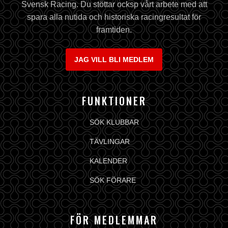
Svensk Racing. Du stöttar ocksp vårt arbete med att
spara alla nutida och historiska racingresultat för
framtiden.
JAG VILL BLI MEDLEM
FUNKTIONER
SÖK KLUBBAR
TÄVLINGAR
KALENDER
SÖK FÖRARE
FÖR MEDLEMMAR