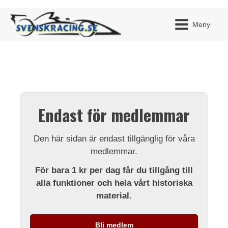
Meny
JAG H
MITT 
Endast för medlemmar
BLI ME
Den här sidan är endast tillgänglig för våra
medlemmar.
För bara 1 kr per dag får du tillgång till
alla funktioner och hela vårt historiska
material.
Bli medlem