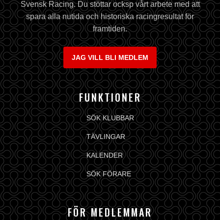
Svensk Racing. Du stöttar ocksp vårt arbete med att
spara alla nutida och historiska racingresultat för
framtiden.
JAG VILL BLI MEDLEM
FUNKTIONER
SÖK KLUBBAR
TÄVLINGAR
KALENDER
SÖK FÖRARE
FÖR MEDLEMMAR