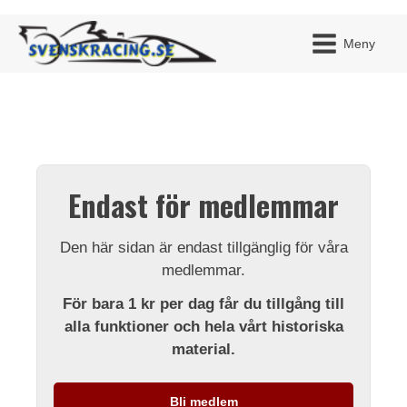
Meny
JAG H
MITT 
Endast för medlemmar
BLI ME
Den här sidan är endast tillgänglig för våra
medlemmar.
För bara 1 kr per dag får du tillgång till
alla funktioner och hela vårt historiska
material.
Bli medlem