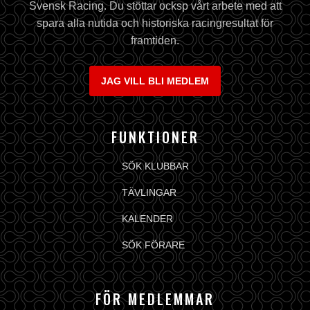
Svensk Racing. Du stöttar ocksp vårt arbete med att
spara alla nutida och historiska racingresultat för
framtiden.
JAG VILL BLI MEDLEM
FUNKTIONER
SÖK KLUBBAR
TÄVLINGAR
KALENDER
SÖK FÖRARE
FÖR MEDLEMMAR