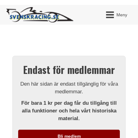
Meny
JAG H
MITT 
Endast för medlemmar
BLI ME
Den här sidan är endast tillgänglig för våra
medlemmar.
För bara 1 kr per dag får du tillgång till
alla funktioner och hela vårt historiska
material.
Bli medlem