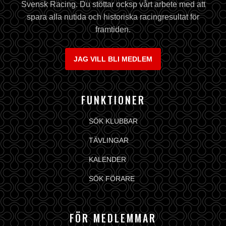
Svensk Racing. Du stöttar ocksp vårt arbete med att
spara alla nutida och historiska racingresultat för
framtiden.
JAG VILL BLI MEDLEM
FUNKTIONER
SÖK KLUBBAR
TÄVLINGAR
KALENDER
SÖK FÖRARE
FÖR MEDLEMMAR