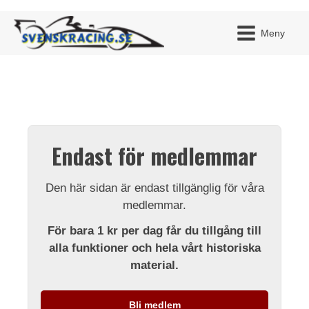
Meny
JAG H
MITT 
Endast för medlemmar
BLI ME
Den här sidan är endast tillgänglig för våra
medlemmar.
För bara 1 kr per dag får du tillgång till
alla funktioner och hela vårt historiska
material.
Bli medlem