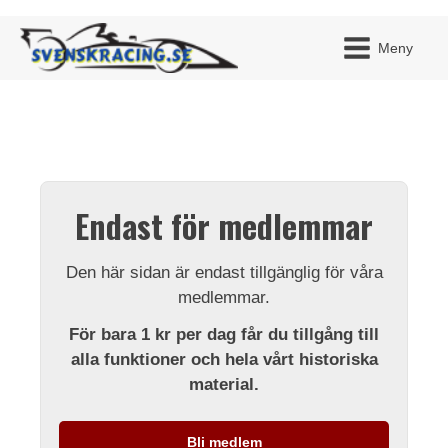
Meny
JAG H
MITT 
Endast för medlemmar
BLI ME
Den här sidan är endast tillgänglig för våra
medlemmar.
För bara 1 kr per dag får du tillgång till
alla funktioner och hela vårt historiska
material.
Bli medlem