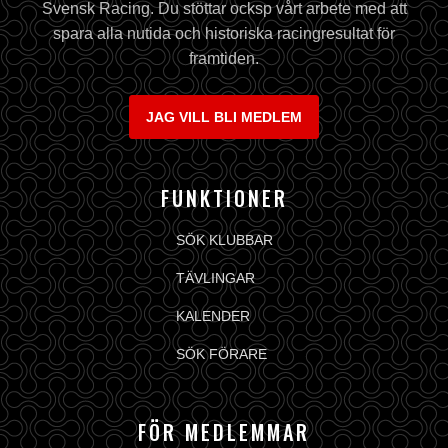
Svensk Racing. Du stöttar ocksp vårt arbete med att
spara alla nutida och historiska racingresultat för
framtiden.
JAG VILL BLI MEDLEM
FUNKTIONER
SÖK KLUBBAR
TÄVLINGAR
KALENDER
SÖK FÖRARE
FÖR MEDLEMMAR