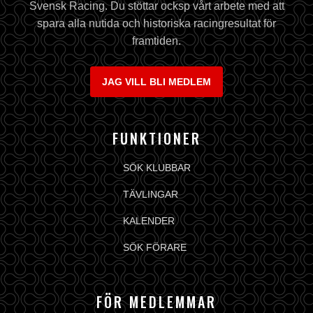
Svensk Racing. Du stöttar ocksp vårt arbete med att
spara alla nutida och historiska racingresultat för
framtiden.
JAG VILL BLI MEDLEM
FUNKTIONER
SÖK KLUBBAR
TÄVLINGAR
KALENDER
SÖK FÖRARE
FÖR MEDLEMMAR