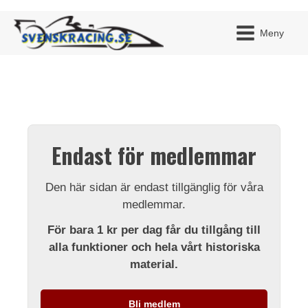
Meny
JAG H
MITT 
Endast för medlemmar
BLI ME
Den här sidan är endast tillgänglig för våra
medlemmar.
För bara 1 kr per dag får du tillgång till
alla funktioner och hela vårt historiska
material.
Bli medlem