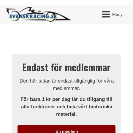
Meny
JAG H
MITT 
Endast för medlemmar
BLI ME
Den här sidan är endast tillgänglig för våra
medlemmar.
För bara 1 kr per dag får du tillgång till
alla funktioner och hela vårt historiska
material.
Bli medlem