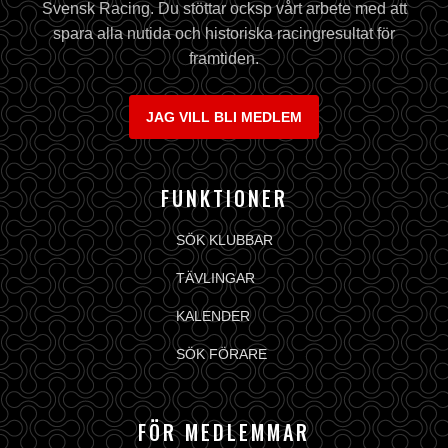
Svensk Racing. Du stöttar ocksp vårt arbete med att
spara alla nutida och historiska racingresultat för
framtiden.
JAG VILL BLI MEDLEM
FUNKTIONER
SÖK KLUBBAR
TÄVLINGAR
KALENDER
SÖK FÖRARE
FÖR MEDLEMMAR