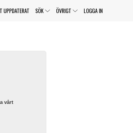
T UPPDATERAT
SÖK
ÖVRIGT
LOGGA IN
SERIER
BANOR
KLASSER
KLUBBAR
FÖRARE
TÄVLINGAR
CUSTOMER PORTAL
NEWSLETTERS UNSUBSCRIBE
SPONSORER
SUPER SALOON
SUPER STAR
GELLERÅSBANAN
LÄNKAR
KOMPLETTERA
PRESS
BENGANS NÖRDSIDA
OM OSS
la vårt
KONTAKT
WEBBSHOP