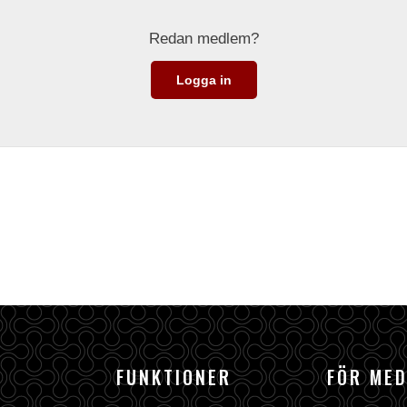
Redan medlem?
Logga in
FUNKTIONER
FÖR ME