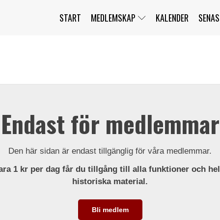
START
MEDLEMSKAP
KALENDER
SENAS
JAG HAR GLÖMT MITT LÖSENORD
MITT KONTO
BLI MEDLEM
Endast för medlemmar
Den här sidan är endast tillgänglig för våra medlemmar.
ra 1 kr per dag får du tillgång till alla funktioner och he
historiska material.
Bli medlem