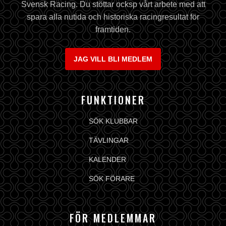
Svensk Racing. Du stöttar ocksp vårt arbete med att
spara alla nutida och historiska racingresultat för
framtiden.
JAG VILL BLI MEDLEM
FUNKTIONER
SÖK KLUBBAR
TÄVLINGAR
KALENDER
SÖK FÖRARE
FÖR MEDLEMMAR