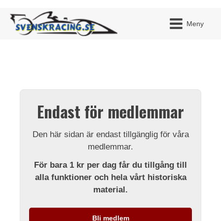
Meny
JAG H
MITT 
Endast för medlemmar
BLI ME
Den här sidan är endast tillgänglig för våra
medlemmar.
För bara 1 kr per dag får du tillgång till
alla funktioner och hela vårt historiska
material.
Bli medlem