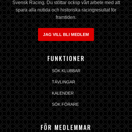
Svensk Racing. Du stöttar ocksp vårt arbete med att
spara alla nutida och historiska racingresultat för
framtiden.
JAG VILL BLI MEDLEM
FUNKTIONER
SÖK KLUBBAR
TÄVLINGAR
KALENDER
SÖK FÖRARE
FÖR MEDLEMMAR