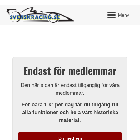
Meny
JAG H
MITT 
Endast för medlemmar
BLI ME
Den här sidan är endast tillgänglig för våra
medlemmar.
För bara 1 kr per dag får du tillgång till
alla funktioner och hela vårt historiska
material.
Bli medlem