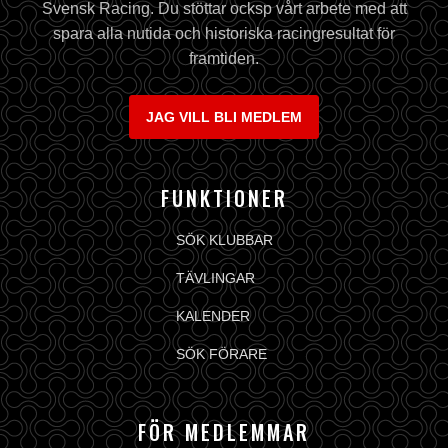
Svensk Racing. Du stöttar ocksp vårt arbete med att
spara alla nutida och historiska racingresultat för
framtiden.
JAG VILL BLI MEDLEM
FUNKTIONER
SÖK KLUBBAR
TÄVLINGAR
KALENDER
SÖK FÖRARE
FÖR MEDLEMMAR