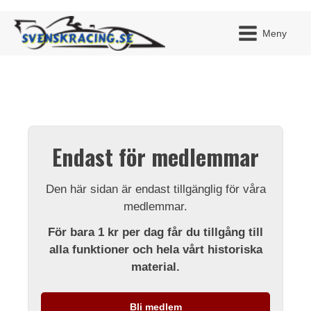
Meny
JAG H
MITT 
Endast för medlemmar
BLI ME
Den här sidan är endast tillgänglig för våra
medlemmar.
För bara 1 kr per dag får du tillgång till
alla funktioner och hela vårt historiska
material.
Bli medlem