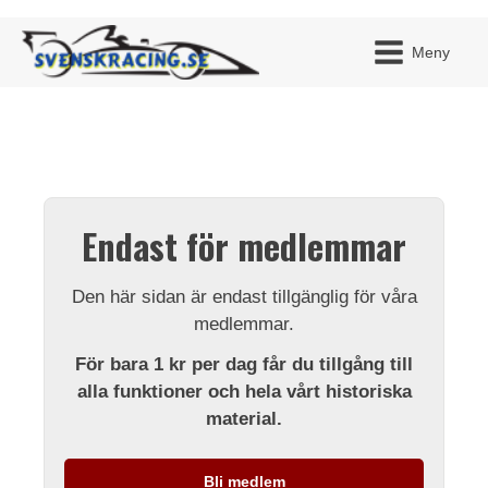
Meny
JAG H
MITT 
Endast för medlemmar
BLI ME
Den här sidan är endast tillgänglig för våra
medlemmar.
För bara 1 kr per dag får du tillgång till
alla funktioner och hela vårt historiska
material.
Bli medlem