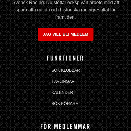
Svensk Racing. Du stöttar ocksp vårt arbete med att
spara alla nutida och historiska racingresultat för
framtiden.
JAG VILL BLI MEDLEM
FUNKTIONER
SÖK KLUBBAR
TÄVLINGAR
KALENDER
SÖK FÖRARE
FÖR MEDLEMMAR