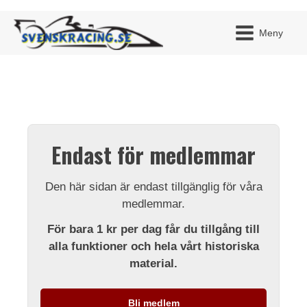
Meny
JAG H
MITT 
Endast för medlemmar
BLI ME
Den här sidan är endast tillgänglig för våra
medlemmar.
För bara 1 kr per dag får du tillgång till
alla funktioner och hela vårt historiska
material.
Bli medlem