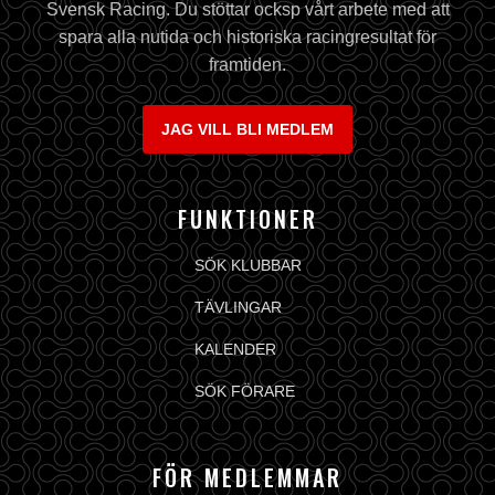
Svensk Racing. Du stöttar ocksp vårt arbete med att
spara alla nutida och historiska racingresultat för
framtiden.
JAG VILL BLI MEDLEM
FUNKTIONER
SÖK KLUBBAR
TÄVLINGAR
KALENDER
SÖK FÖRARE
FÖR MEDLEMMAR