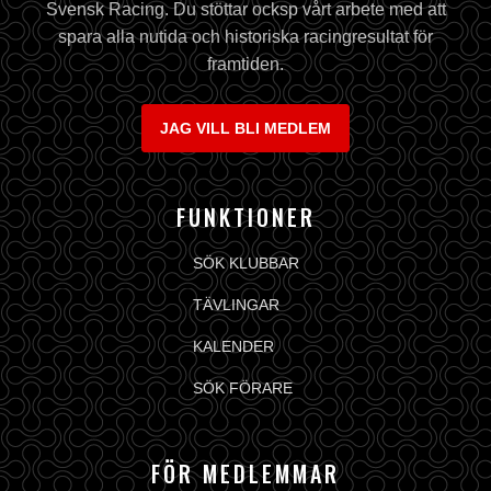
Svensk Racing. Du stöttar ocksp vårt arbete med att
spara alla nutida och historiska racingresultat för
framtiden.
JAG VILL BLI MEDLEM
FUNKTIONER
SÖK KLUBBAR
TÄVLINGAR
KALENDER
SÖK FÖRARE
FÖR MEDLEMMAR