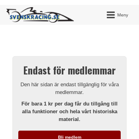
Meny
JAG H
MITT 
Endast för medlemmar
BLI ME
Den här sidan är endast tillgänglig för våra
medlemmar.
För bara 1 kr per dag får du tillgång till
alla funktioner och hela vårt historiska
material.
Bli medlem