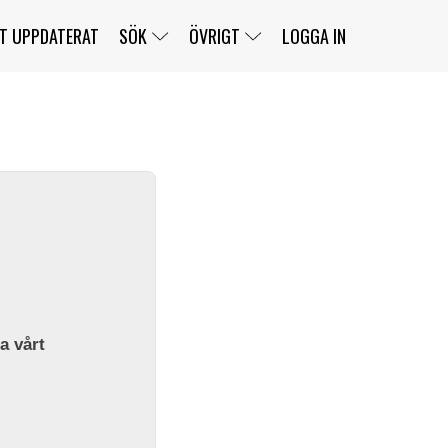
T UPPDATERAT
SÖK
ÖVRIGT
LOGGA IN
SERIER
BANOR
KLASSER
KLUBBAR
FÖRARE
TÄVLINGAR
CUSTOMER PORTAL
NEWSLETTERS UNSUBSCRIBE
SPONSORER
SUPER SALOON
SUPER STAR
GELLERÅSBANAN
LÄNKAR
KOMPLETTERA
PRESS
BENGANS NÖRDSIDA
OM OSS
la vårt
KONTAKT
WEBBSHOP