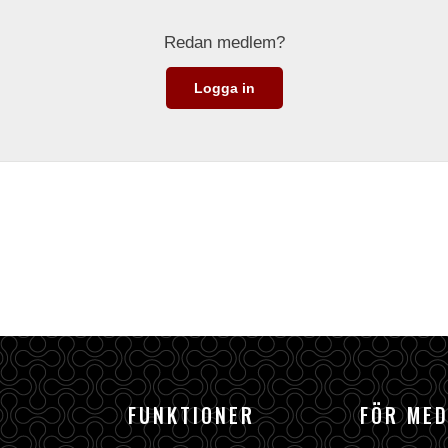
Redan medlem?
Logga in
FUNKTIONER
FÖR ME