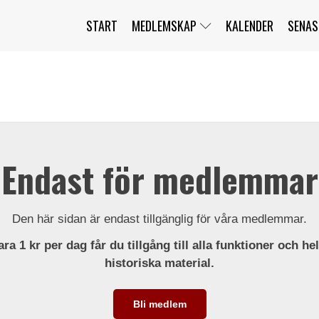
START
MEDLEMSKAP
KALENDER
SENAS
JAG HAR GLÖMT MITT LÖSENORD
MITT KONTO
BLI MEDLEM
Endast för medlemmar
Den här sidan är endast tillgänglig för våra medlemmar.
ra 1 kr per dag får du tillgång till alla funktioner och he
historiska material.
Bli medlem