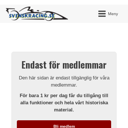
Meny
JAG H
MITT 
Endast för medlemmar
BLI ME
Den här sidan är endast tillgänglig för våra
medlemmar.
För bara 1 kr per dag får du tillgång till
alla funktioner och hela vårt historiska
material.
Bli medlem