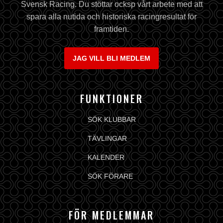
Svensk Racing. Du stöttar ocksp vårt arbete med att
spara alla nutida och historiska racingresultat för
framtiden.
JAG VILL BLI MEDLEM
FUNKTIONER
SÖK KLUBBAR
TÄVLINGAR
KALENDER
SÖK FÖRARE
FÖR MEDLEMMAR