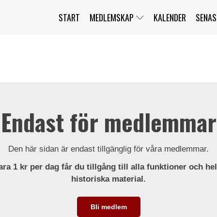
START
MEDLEMSKAP
KALENDER
SENAS
JAG HAR GLÖMT MITT LÖSENORD
MITT KONTO
BLI MEDLEM
Endast för medlemmar
Den här sidan är endast tillgänglig för våra medlemmar.
ra 1 kr per dag får du tillgång till alla funktioner och he
historiska material.
Bli medlem