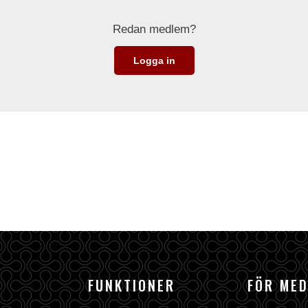
Redan medlem?
Logga in
FUNKTIONER
FÖR ME