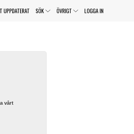
T UPPDATERAT
SÖK
ÖVRIGT
LOGGA IN
SERIER
BANOR
KLASSER
KLUBBAR
FÖRARE
TÄVLINGAR
CUSTOMER PORTAL
NEWSLETTERS UNSUBSCRIBE
SPONSORER
SUPER SALOON
SUPER STAR
GELLERÅSBANAN
LÄNKAR
KOMPLETTERA
PRESS
BENGANS NÖRDSIDA
OM OSS
la vårt
KONTAKT
WEBBSHOP