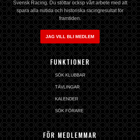
Svensk Racing. Du stöttar ocksp vårt arbete med att
spara alla nutida och historiska racingresultat för
framtiden.
JAG VILL BLI MEDLEM
FUNKTIONER
SÖK KLUBBAR
TÄVLINGAR
KALENDER
SÖK FÖRARE
FÖR MEDLEMMAR