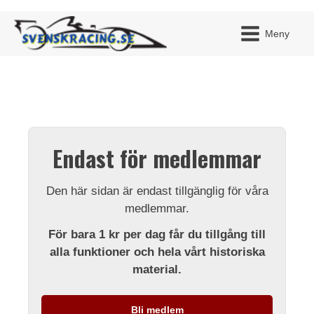
Meny
JAG H
MITT 
Endast för medlemmar
BLI ME
Den här sidan är endast tillgänglig för våra
medlemmar.
För bara 1 kr per dag får du tillgång till
alla funktioner och hela vårt historiska
material.
Bli medlem