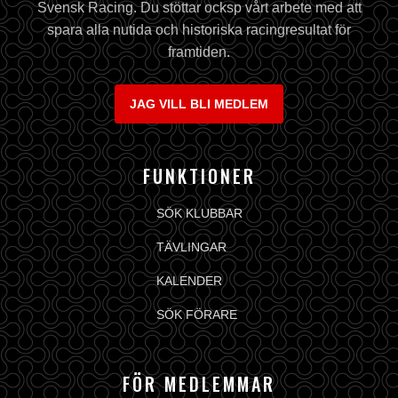
Svensk Racing. Du stöttar ocksp vårt arbete med att
spara alla nutida och historiska racingresultat för
framtiden.
JAG VILL BLI MEDLEM
FUNKTIONER
SÖK KLUBBAR
TÄVLINGAR
KALENDER
SÖK FÖRARE
FÖR MEDLEMMAR