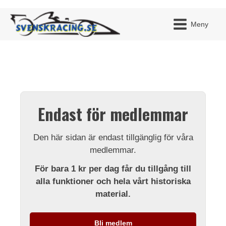
Meny
JAG H
MITT 
Endast för medlemmar
BLI ME
Den här sidan är endast tillgänglig för våra
medlemmar.
För bara 1 kr per dag får du tillgång till
alla funktioner och hela vårt historiska
material.
Bli medlem