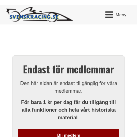
Meny
JAG H
MITT 
Endast för medlemmar
BLI ME
Den här sidan är endast tillgänglig för våra
medlemmar.
För bara 1 kr per dag får du tillgång till
alla funktioner och hela vårt historiska
material.
Bli medlem