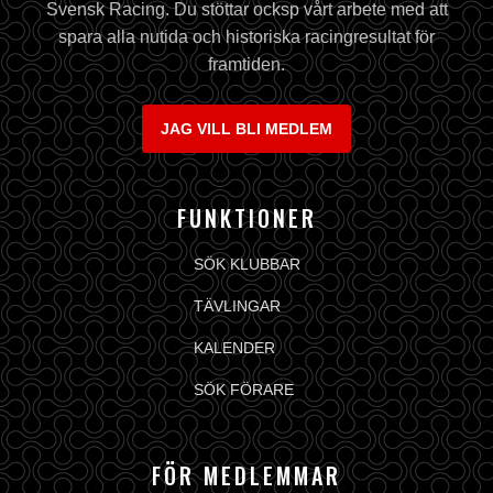
Svensk Racing. Du stöttar ocksp vårt arbete med att
spara alla nutida och historiska racingresultat för
framtiden.
JAG VILL BLI MEDLEM
FUNKTIONER
SÖK KLUBBAR
TÄVLINGAR
KALENDER
SÖK FÖRARE
FÖR MEDLEMMAR