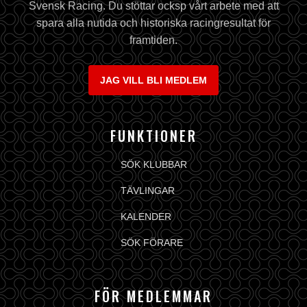
Svensk Racing. Du stöttar ocksp vårt arbete med att
spara alla nutida och historiska racingresultat för
framtiden.
JAG VILL BLI MEDLEM
FUNKTIONER
SÖK KLUBBAR
TÄVLINGAR
KALENDER
SÖK FÖRARE
FÖR MEDLEMMAR