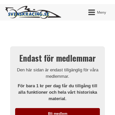
Meny
JAG H
MITT 
Endast för medlemmar
BLI ME
Den här sidan är endast tillgänglig för våra
medlemmar.
För bara 1 kr per dag får du tillgång till
alla funktioner och hela vårt historiska
material.
Bli medlem