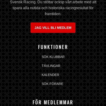
Svensk Racing. Du stöttar ocksp vårt arbete med att
spara alla nutida och historiska racingresultat för
framtiden.
JAG VILL BLI MEDLEM
FUNKTIONER
SÖK KLUBBAR
TÄVLINGAR
KALENDER
SÖK FÖRARE
FÖR MEDLEMMAR