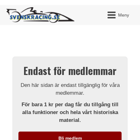
Meny
JAG H
MITT 
Endast för medlemmar
BLI ME
Den här sidan är endast tillgänglig för våra
medlemmar.
För bara 1 kr per dag får du tillgång till
alla funktioner och hela vårt historiska
material.
Bli medlem