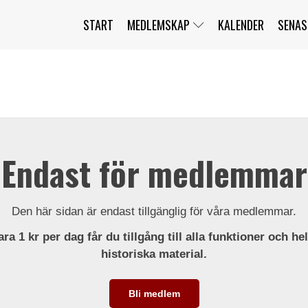
START
MEDLEMSKAP
KALENDER
SENAS
JAG HAR GLÖMT MITT LÖSENORD
MITT KONTO
BLI MEDLEM
Endast för medlemmar
Den här sidan är endast tillgänglig för våra medlemmar.
ra 1 kr per dag får du tillgång till alla funktioner och he
historiska material.
Bli medlem