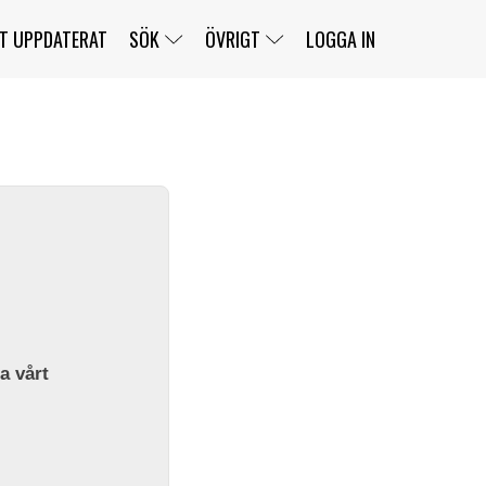
T UPPDATERAT
SÖK
ÖVRIGT
LOGGA IN
SERIER
BANOR
KLASSER
KLUBBAR
FÖRARE
TÄVLINGAR
CUSTOMER PORTAL
NEWSLETTERS UNSUBSCRIBE
SPONSORER
SUPER SALOON
SUPER STAR
GELLERÅSBANAN
LÄNKAR
KOMPLETTERA
PRESS
BENGANS NÖRDSIDA
OM OSS
la vårt
KONTAKT
WEBBSHOP