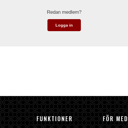
Redan medlem?
Logga in
FUNKTIONER
FÖR ME