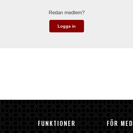
Redan medlem?
Logga in
FUNKTIONER
FÖR ME