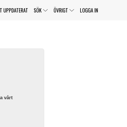
T UPPDATERAT
SÖK
ÖVRIGT
LOGGA IN
SERIER
BANOR
KLASSER
KLUBBAR
FÖRARE
TÄVLINGAR
CUSTOMER PORTAL
NEWSLETTERS UNSUBSCRIBE
SPONSORER
SUPER SALOON
SUPER STAR
GELLERÅSBANAN
LÄNKAR
KOMPLETTERA
PRESS
BENGANS NÖRDSIDA
OM OSS
la vårt
KONTAKT
WEBBSHOP