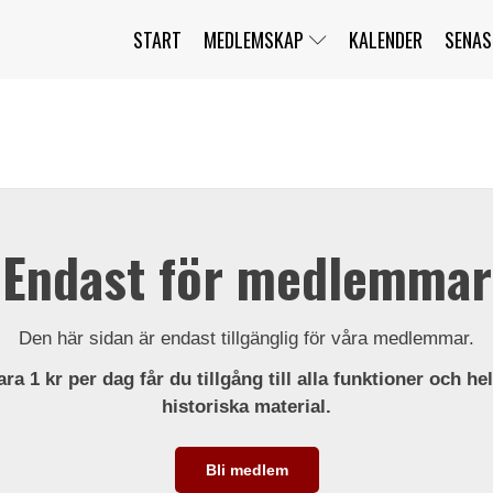
START
MEDLEMSKAP
KALENDER
SENAS
JAG HAR GLÖMT MITT LÖSENORD
MITT KONTO
BLI MEDLEM
Endast för medlemmar
Den här sidan är endast tillgänglig för våra medlemmar.
ra 1 kr per dag får du tillgång till alla funktioner och he
historiska material.
Bli medlem