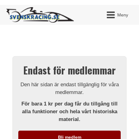
Meny
JAG H
MITT 
Endast för medlemmar
BLI ME
Den här sidan är endast tillgänglig för våra
medlemmar.
För bara 1 kr per dag får du tillgång till
alla funktioner och hela vårt historiska
material.
Bli medlem