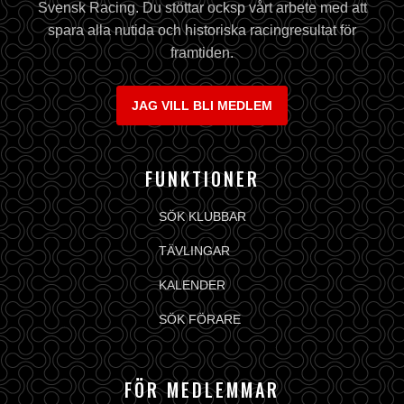
Svensk Racing. Du stöttar ocksp vårt arbete med att
spara alla nutida och historiska racingresultat för
framtiden.
JAG VILL BLI MEDLEM
FUNKTIONER
SÖK KLUBBAR
TÄVLINGAR
KALENDER
SÖK FÖRARE
FÖR MEDLEMMAR