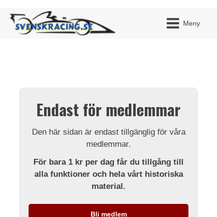
Meny
JAG H
MITT 
Endast för medlemmar
BLI ME
Den här sidan är endast tillgänglig för våra
medlemmar.
För bara 1 kr per dag får du tillgång till
alla funktioner och hela vårt historiska
material.
Bli medlem