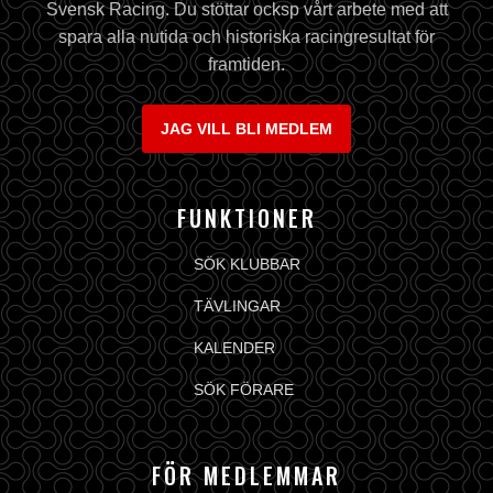
Svensk Racing. Du stöttar ocksp vårt arbete med att
spara alla nutida och historiska racingresultat för
framtiden.
JAG VILL BLI MEDLEM
FUNKTIONER
SÖK KLUBBAR
TÄVLINGAR
KALENDER
SÖK FÖRARE
FÖR MEDLEMMAR