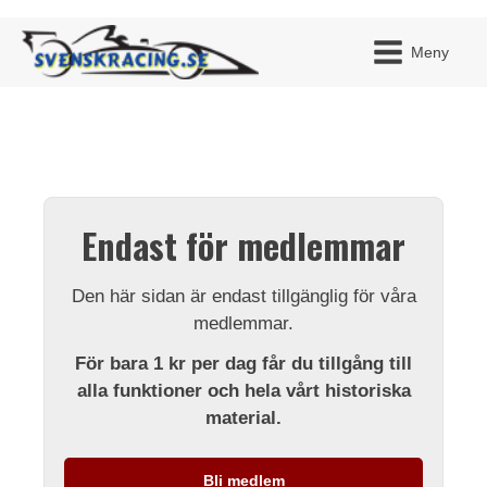
Meny
JAG H
MITT 
Endast för medlemmar
BLI ME
Den här sidan är endast tillgänglig för våra
medlemmar.
För bara 1 kr per dag får du tillgång till
alla funktioner och hela vårt historiska
material.
Bli medlem