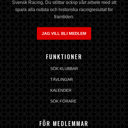
Svensk Racing. Du stöttar ocksp vårt arbete med att
spara alla nutida och historiska racingresultat för
framtiden.
JAG VILL BLI MEDLEM
FUNKTIONER
SÖK KLUBBAR
TÄVLINGAR
KALENDER
SÖK FÖRARE
FÖR MEDLEMMAR