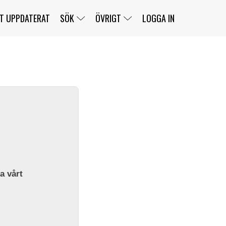
T UPPDATERAT
SÖK
ÖVRIGT
LOGGA IN
SERIER
BANOR
KLASSER
KLUBBAR
FÖRARE
TÄVLINGAR
CUSTOMER PORTAL
NEWSLETTERS UNSUBSCRIBE
SPONSORER
SUPER SALOON
SUPER STAR
GELLERÅSBANAN
LÄNKAR
KOMPLETTERA
PRESS
BENGANS NÖRDSIDA
OM OSS
la vårt
KONTAKT
WEBBSHOP