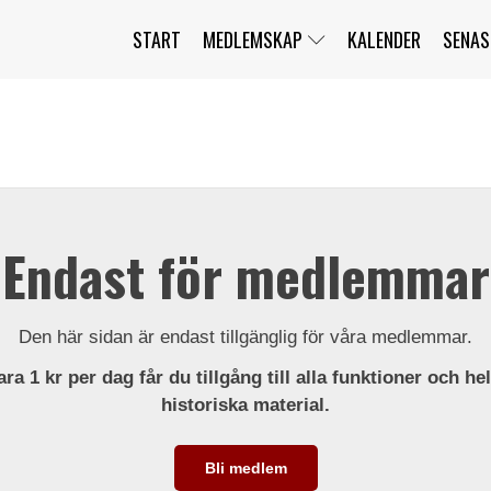
START
MEDLEMSKAP
KALENDER
SENAS
JAG HAR GLÖMT MITT LÖSENORD
MITT KONTO
BLI MEDLEM
Endast för medlemmar
Den här sidan är endast tillgänglig för våra medlemmar.
ra 1 kr per dag får du tillgång till alla funktioner och he
historiska material.
Bli medlem