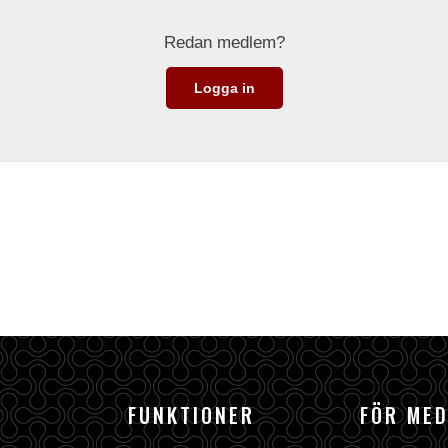
Redan medlem?
Logga in
FUNKTIONER
FÖR ME