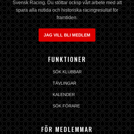
Svensk Racing. Du stöttar ocksp vårt arbete med att
spara alla nutida och historiska racingresultat för
framtiden.
JAG VILL BLI MEDLEM
FUNKTIONER
SÖK KLUBBAR
TÄVLINGAR
KALENDER
SÖK FÖRARE
FÖR MEDLEMMAR