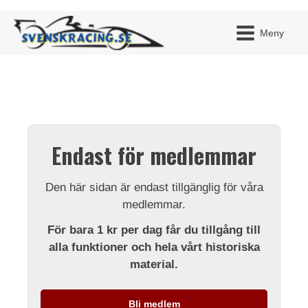
Meny
JAG H
MITT 
Endast för medlemmar
BLI ME
Den här sidan är endast tillgänglig för våra
medlemmar.
För bara 1 kr per dag får du tillgång till
alla funktioner och hela vårt historiska
material.
Bli medlem