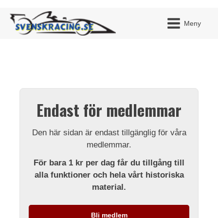
Meny
JAG H
MITT 
Endast för medlemmar
BLI ME
Den här sidan är endast tillgänglig för våra
medlemmar.
För bara 1 kr per dag får du tillgång till
alla funktioner och hela vårt historiska
material.
Bli medlem