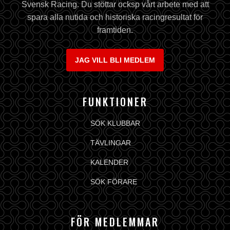
Svensk Racing. Du stöttar ocksp vårt arbete med att
spara alla nutida och historiska racingresultat för
framtiden.
JAG VILL BLI MEDLEM
FUNKTIONER
SÖK KLUBBAR
TÄVLINGAR
KALENDER
SÖK FÖRARE
FÖR MEDLEMMAR