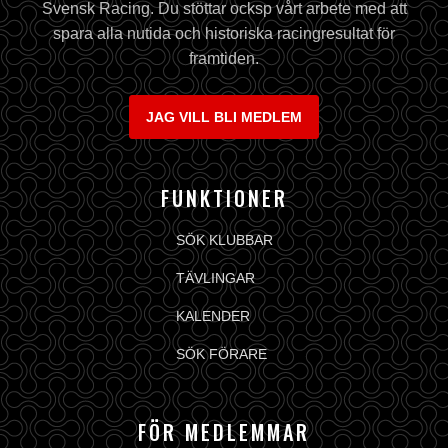
Svensk Racing. Du stöttar ocksp vårt arbete med att
spara alla nutida och historiska racingresultat för
framtiden.
JAG VILL BLI MEDLEM
FUNKTIONER
SÖK KLUBBAR
TÄVLINGAR
KALENDER
SÖK FÖRARE
FÖR MEDLEMMAR