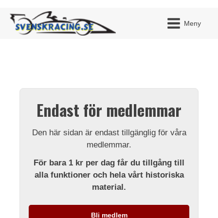
Meny
JAG H
MITT 
Endast för medlemmar
BLI ME
Den här sidan är endast tillgänglig för våra
medlemmar.
För bara 1 kr per dag får du tillgång till
alla funktioner och hela vårt historiska
material.
Bli medlem