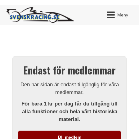
Meny
JAG H
MITT 
Endast för medlemmar
BLI ME
Den här sidan är endast tillgänglig för våra
medlemmar.
För bara 1 kr per dag får du tillgång till
alla funktioner och hela vårt historiska
material.
Bli medlem