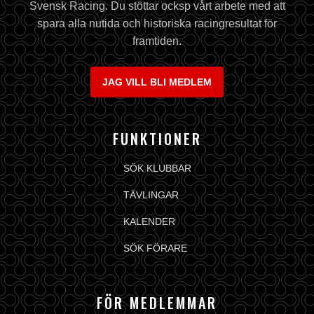
Svensk Racing. Du stöttar ocksp vårt arbete med att
spara alla nutida och historiska racingresultat för
framtiden.
JAG VILL BLI MEDLEM
FUNKTIONER
SÖK KLUBBAR
TÄVLINGAR
KALENDER
SÖK FÖRARE
FÖR MEDLEMMAR