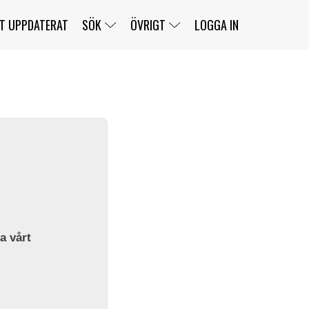
T UPPDATERAT
SÖK
ÖVRIGT
LOGGA IN
SERIER
BANOR
KLASSER
KLUBBAR
FÖRARE
TÄVLINGAR
CUSTOMER PORTAL
NEWSLETTERS UNSUBSCRIBE
SPONSORER
SUPER SALOON
SUPER STAR
GELLERÅSBANAN
LÄNKAR
KOMPLETTERA
PRESS
BENGANS NÖRDSIDA
OM OSS
la vårt
KONTAKT
WEBBSHOP