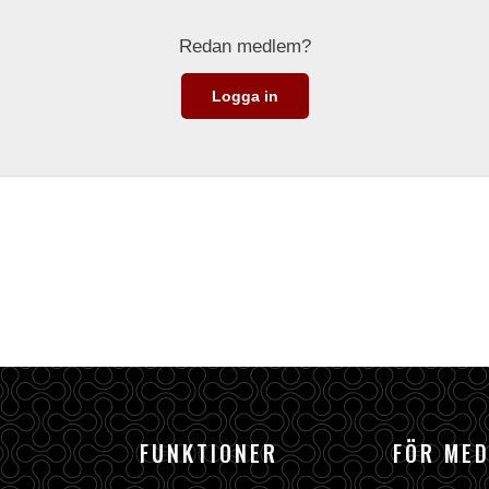
Redan medlem?
Logga in
FUNKTIONER
FÖR ME