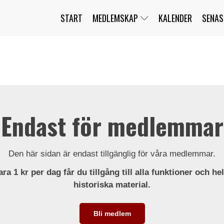
START
MEDLEMSKAP
KALENDER
SENAS
JAG HAR GLÖMT MITT LÖSENORD
MITT KONTO
BLI MEDLEM
Endast för medlemmar
Den här sidan är endast tillgänglig för våra medlemmar.
ra 1 kr per dag får du tillgång till alla funktioner och he
historiska material.
Bli medlem