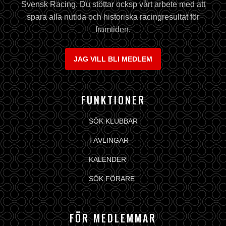
Svensk Racing. Du stöttar ocksp vårt arbete med att
spara alla nutida och historiska racingresultat för
framtiden.
JAG VILL BLI MEDLEM
FUNKTIONER
SÖK KLUBBAR
TÄVLINGAR
KALENDER
SÖK FÖRARE
FÖR MEDLEMMAR