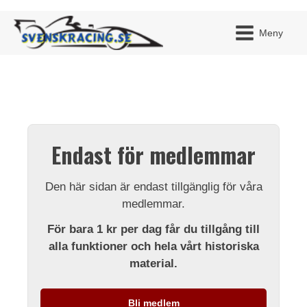
Meny
JAG H
MITT 
Endast för medlemmar
BLI ME
Den här sidan är endast tillgänglig för våra
medlemmar.
För bara 1 kr per dag får du tillgång till
alla funktioner och hela vårt historiska
material.
Bli medlem