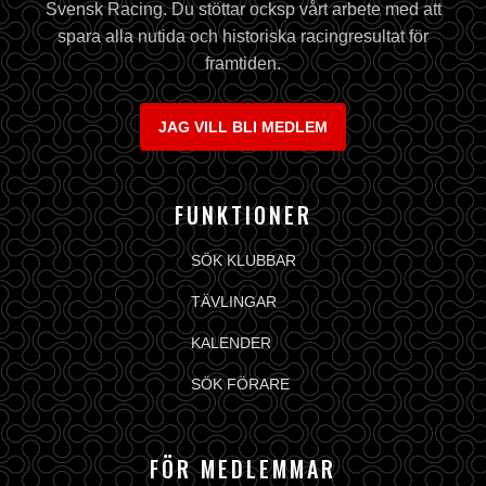
Svensk Racing. Du stöttar ocksp vårt arbete med att
spara alla nutida och historiska racingresultat för
framtiden.
JAG VILL BLI MEDLEM
FUNKTIONER
SÖK KLUBBAR
TÄVLINGAR
KALENDER
SÖK FÖRARE
FÖR MEDLEMMAR