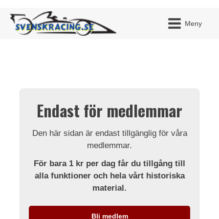
Meny
JAG H
MITT 
Endast för medlemmar
BLI ME
Den här sidan är endast tillgänglig för våra
medlemmar.
För bara 1 kr per dag får du tillgång till
alla funktioner och hela vårt historiska
material.
Bli medlem