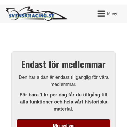
Meny
JAG H
MITT 
Endast för medlemmar
BLI ME
Den här sidan är endast tillgänglig för våra
medlemmar.
För bara 1 kr per dag får du tillgång till
alla funktioner och hela vårt historiska
material.
Bli medlem