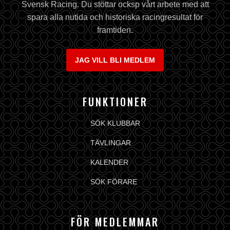
Svensk Racing. Du stöttar ocksp vårt arbete med att
spara alla nutida och historiska racingresultat för
framtiden.
JAG VILL BLI MEDLEM
FUNKTIONER
SÖK KLUBBAR
TÄVLINGAR
KALENDER
SÖK FÖRARE
FÖR MEDLEMMAR