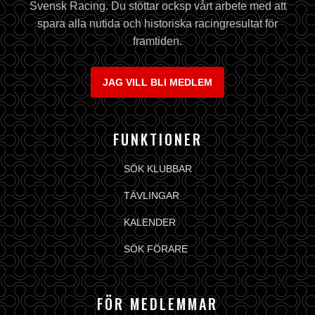
Svensk Racing. Du stöttar ocksp vårt arbete med att
spara alla nutida och historiska racingresultat för
framtiden.
JAG VILL BLI MEDLEM
FUNKTIONER
SÖK KLUBBAR
TÄVLINGAR
KALENDER
SÖK FÖRARE
FÖR MEDLEMMAR