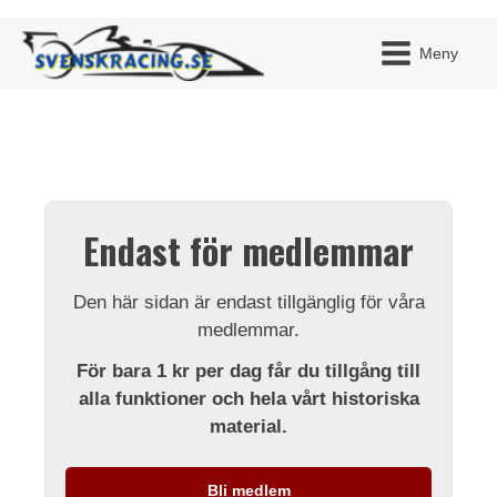
Meny
JAG H
MITT 
Endast för medlemmar
BLI ME
Den här sidan är endast tillgänglig för våra
medlemmar.
För bara 1 kr per dag får du tillgång till
alla funktioner och hela vårt historiska
material.
Bli medlem