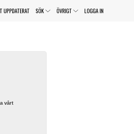
T UPPDATERAT
SÖK
ÖVRIGT
LOGGA IN
SERIER
BANOR
KLASSER
KLUBBAR
FÖRARE
TÄVLINGAR
CUSTOMER PORTAL
NEWSLETTERS UNSUBSCRIBE
SPONSORER
SUPER SALOON
SUPER STAR
GELLERÅSBANAN
LÄNKAR
KOMPLETTERA
PRESS
BENGANS NÖRDSIDA
OM OSS
la vårt
KONTAKT
WEBBSHOP