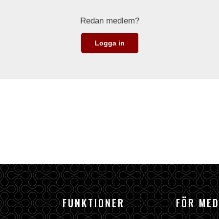
Redan medlem?
Logga in
FUNKTIONER
FÖR ME