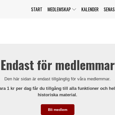
START
MEDLEMSKAP
KALENDER
SENAS
JAG HAR GLÖMT MITT LÖSENORD
MITT KONTO
BLI MEDLEM
Endast för medlemmar
Den här sidan är endast tillgänglig för våra medlemmar.
ra 1 kr per dag får du tillgång till alla funktioner och he
historiska material.
Bli medlem