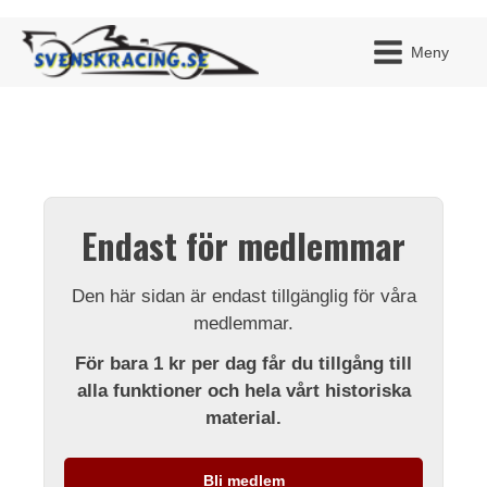
Meny
JAG H
MITT 
Endast för medlemmar
BLI ME
Den här sidan är endast tillgänglig för våra
medlemmar.
För bara 1 kr per dag får du tillgång till
alla funktioner och hela vårt historiska
material.
Bli medlem