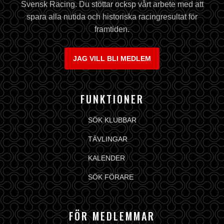
Svensk Racing. Du stöttar ocksp vårt arbete med att
spara alla nutida och historiska racingresultat för
framtiden.
JAG VILL BLI MEDLEM
FUNKTIONER
SÖK KLUBBAR
TÄVLINGAR
KALENDER
SÖK FÖRARE
FÖR MEDLEMMAR