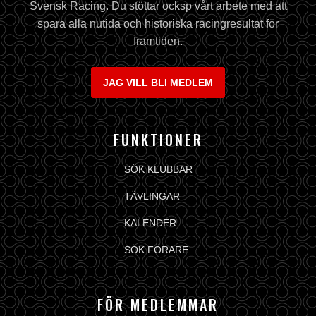
Svensk Racing. Du stöttar ocksp vårt arbete med att
spara alla nutida och historiska racingresultat för
framtiden.
JAG VILL BLI MEDLEM
FUNKTIONER
SÖK KLUBBAR
TÄVLINGAR
KALENDER
SÖK FÖRARE
FÖR MEDLEMMAR