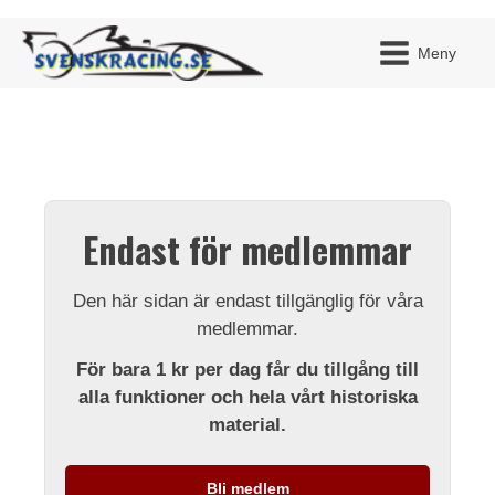
Meny
JAG H
MITT 
Endast för medlemmar
BLI ME
Den här sidan är endast tillgänglig för våra
medlemmar.
För bara 1 kr per dag får du tillgång till
alla funktioner och hela vårt historiska
material.
Bli medlem