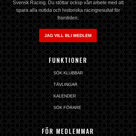
Svensk Racing. Du stöttar ocksp vårt arbete med att
spara alla nutida och historiska racingresultat för
framtiden.
JAG VILL BLI MEDLEM
FUNKTIONER
SÖK KLUBBAR
TÄVLINGAR
KALENDER
SÖK FÖRARE
FÖR MEDLEMMAR