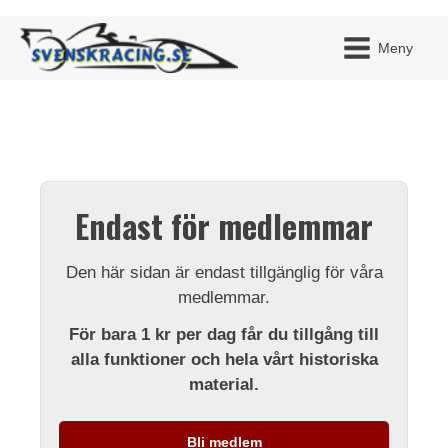
Meny
JAG H
MITT 
Endast för medlemmar
BLI ME
Den här sidan är endast tillgänglig för våra
medlemmar.
För bara 1 kr per dag får du tillgång till
alla funktioner och hela vårt historiska
material.
Bli medlem