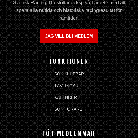
Svensk Racing. Du stöttar ocksp vårt arbete med att
spara alla nutida och historiska racingresultat för
framtiden.
JAG VILL BLI MEDLEM
FUNKTIONER
SÖK KLUBBAR
TÄVLINGAR
KALENDER
SÖK FÖRARE
FÖR MEDLEMMAR