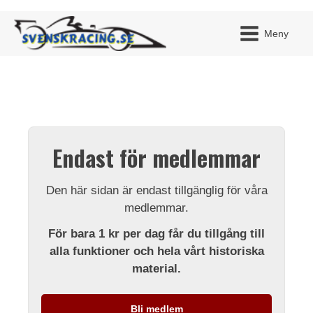
Meny
JAG H
MITT 
Endast för medlemmar
BLI ME
Den här sidan är endast tillgänglig för våra
medlemmar.
För bara 1 kr per dag får du tillgång till
alla funktioner och hela vårt historiska
material.
Bli medlem